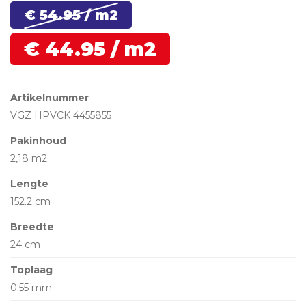
€ 54.
95
/ m2
€
44.
95
/ m2
Artikelnummer
VGZ HPVCK 4455855
Pakinhoud
2,18 m2
Lengte
152.2 cm
Breedte
24 cm
Toplaag
0.55 mm