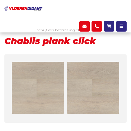
Assortiment
PVC
Chablis plank click
Schrijf een beoordeling
Chablis plank click