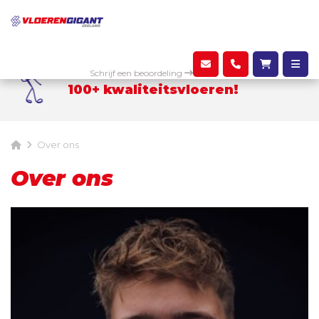
Keuze uit
Schrijf een beoordeling
100+ kwaliteitsvloeren!
Over ons
Over ons