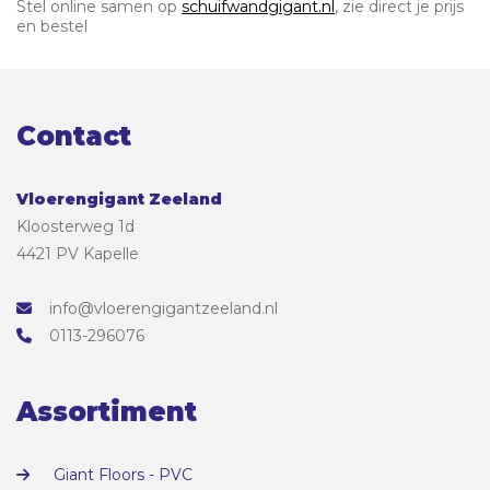
Stel online samen op
schuifwandgigant.nl
, zie direct je prijs
en bestel
Contact
Vloerengigant Zeeland
Kloosterweg 1d
4421 PV Kapelle
info@vloerengigantzeeland.nl
0113-296076
Assortiment
Giant Floors - PVC