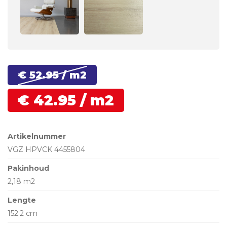
€ 52.
95
/ m2
€
42.
95
/ m2
Artikelnummer
VGZ HPVCK 4455804
Pakinhoud
2,18 m2
Lengte
152.2 cm