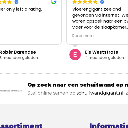
er only left a rating.
Vloerengigant zeeland
gevonden via internet. W
waren opzoek naar een p
vloer voor de slaapkamer.
Zonder afspraak binnenge
Read more
Ruim aanbod van verschil
vloeren, goed advies op 
vragen, voldoende voorr
Robèr Barendse
Els Weststrate
de gewenste vloer mee t
3 maanden geleden
4 maanden geleden
nemen. Vloer bevalt zeer 
daarom voor de volgende
slaapkamer nog een keer
langsgeweest!
Op zoek naar een schuifwand op 
Stel online samen op
schuifwandgigant.nl
, 
ssortiment
Informati