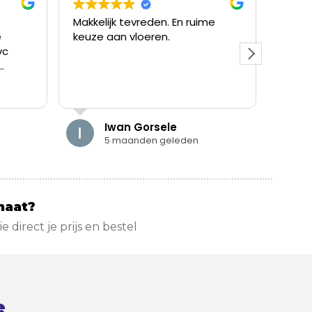
Makkelijk tevreden. En ruime
Wij zi
e
keuze aan vloeren.
ervar
vc
Vanaf
we he
lopen.
geadv
Read 
lende
namen
onze
dacht
aad om
vriend
Iwan Gorsele
e
Dankz
5 maanden geleden
goed,
we pr
die pe
netje
verlo
maat?
aanra
zie direct je prijs en bestel
e