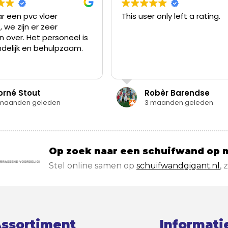
This user only left a rating.
Vloerengig
gevonden vi
waren opzo
vloer voor 
Zonder afs
Read more
Ruim aanbo
vloeren, go
vragen, vo
Robèr Barendse
Els W
de gewenst
3 maanden geleden
4 maa
nemen. Vloe
daarom voo
slaapkamer
langsgewee
Op zoek naar een schuifwand op 
Stel online samen op
schuifwandgigant.nl
, 
ssortiment
Informati