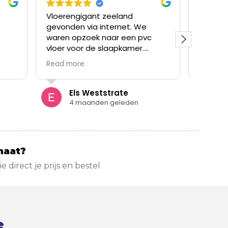
ant zeeland
Makkelijk tevreden. En ruime
a internet. We
keuze aan vloeren.
ek naar een pvc
de slaapkamer.
praak binnengelopen.
d van verschillende
ed advies op onze
ldoende voorraad om
eststrate
Iwan Gorsele
e vloer mee te
nden geleden
5 maanden geleden
r bevalt zeer goed,
r de volgende
 nog een keer
st!
maat?
zie direct je prijs en bestel
e