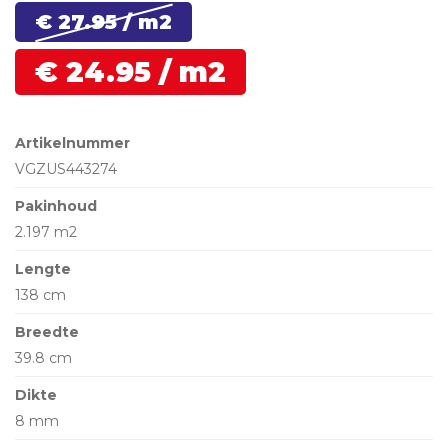
€ 27.
95
/ m2
€
24.
95
/ m2
Artikelnummer
VGZUS443274
Pakinhoud
2.197 m2
Lengte
138 cm
Breedte
39.8 cm
Dikte
8 mm