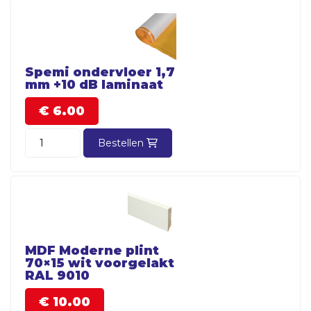
Spemi ondervloer 1,7
mm +10 dB laminaat
€
6.
00
Bestellen
MDF Moderne plint
70×15 wit voorgelakt
RAL 9010
€
10.
00