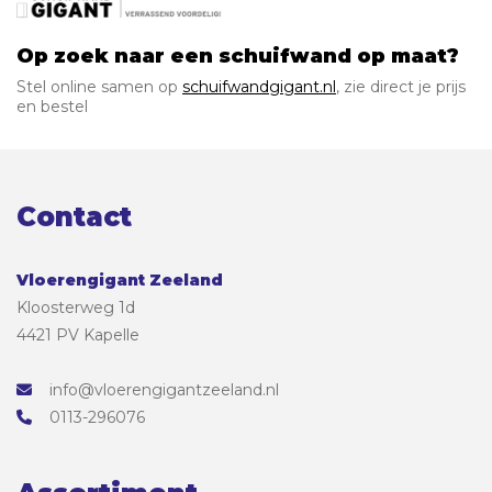
Op zoek naar een schuifwand op maat?
Stel online samen op
schuifwandgigant.nl
, zie direct je prijs
en bestel
Contact
Vloerengigant Zeeland
Kloosterweg 1d
4421 PV Kapelle
info@vloerengigantzeeland.nl
0113-296076