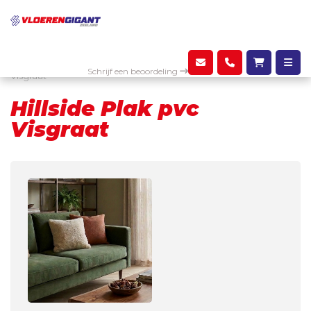
Assortiment
Giant Floors - PVC
Hillside Plak pvc
Schrijf een beoordeling
Visgraat
Hillside Plak pvc
Visgraat