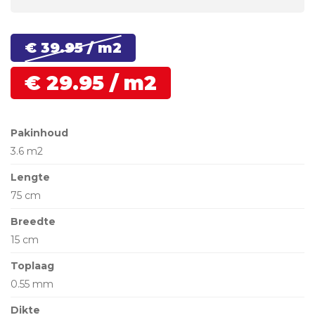
€ 39.
95
/ m2
€
29.
95
/ m2
Pakinhoud
3.6 m2
Lengte
75 cm
Breedte
15 cm
Toplaag
0.55 mm
Dikte