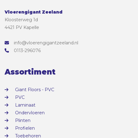
Vloerengigant Zeeland
Kloosterweg 1d
4421 PV Kapelle
info@vloerengigantzeeland.nl
0113-296076
Assortiment
Giant Floors - PVC
PVC
Laminaat
Ondervloeren
Plinten
Profielen
Toebehoren