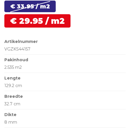
€ 33.
95
/ m2
€
29.
95
/ m2
Artikelnummer
VGZKS44157
Pakinhoud
2.535 m2
Lengte
129.2 cm
Breedte
32.7 cm
Dikte
8 mm