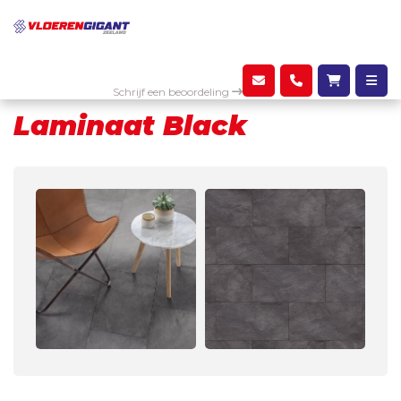
Assortiment
Laminaat
Laminaat Black
Schrijf een beoordeling
Laminaat Black