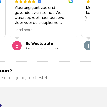
 zeeland
Makkelijk tevreden. En ruime
nternet. We
keuze aan vloeren.
naar een pvc
slaapkamer.
ak binnengelopen.
an verschillende
advies op onze
ende voorraad om
tstrate
Iwan Gorsele
loer mee te
n geleden
5 maanden geleden
evalt zeer goed,
e volgende
g een keer
!
maat?
zie direct je prijs en bestel
e