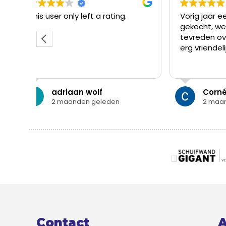
ft a rating.
Vorig jaar een pvc vloer
gekocht, we zijn er zeer
tevreden over. Het personeel is
erg vriendelijk en behulpzaam.
wolf
Corné Stout
n geleden
2 maanden geleden
Contact
A