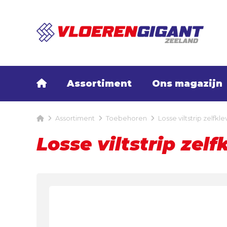
Assortiment
Ons magazijn
Assortiment
Toebehoren
Losse viltstrip zelfkl
Losse viltstrip zel