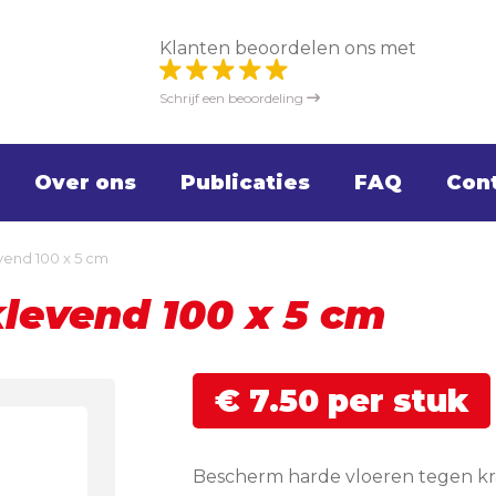
Klanten beoordelen ons met
Schrijf een beoordeling
Over ons
Publicaties
FAQ
Con
evend 100 x 5 cm
fklevend 100 x 5 cm
€
7.
50
per stuk
Bescherm harde vloeren tegen kra