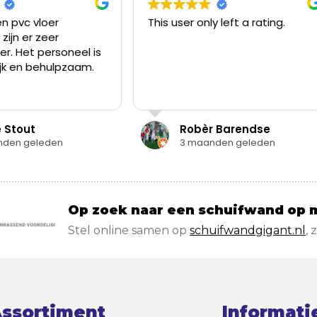
This user only left a rating.
Vloerengigant
gevonden via i
waren opzoek 
vloer voor de 
Zonder afspra
Read more
Ruim aanbod v
vloeren, goed 
vragen, voldo
Robèr Barendse
Els Wes
de gewenste v
3 maanden geleden
4 maande
nemen. Vloer b
daarom voor d
slaapkamer no
langsgeweest
Op zoek naar een schuifwand op 
Stel online samen op
schuifwandgigant.nl
, 
ssortiment
Informati