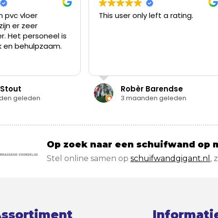
This user only left a rating.
Vloerengigant ze
gevonden via int
waren opzoek na
vloer voor de sla
Zonder afspraak 
Read more
Ruim aanbod van 
vloeren, goed ad
vragen, voldoen
Robèr Barendse
Els Westst
de gewenste vlo
3 maanden geleden
4 maanden 
nemen. Vloer bev
daarom voor de 
slaapkamer nog e
langsgeweest!
Op zoek naar een schuifwand op 
Stel online samen op
schuifwandgigant.nl
, 
ssortiment
Informati