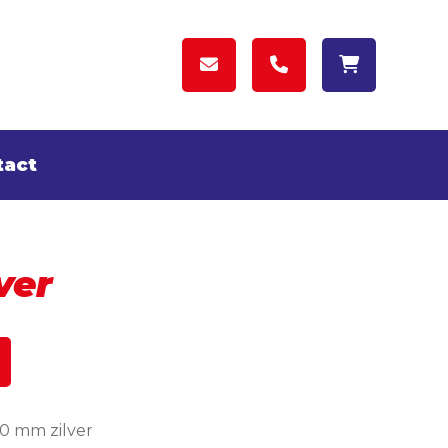
tact
ver
0 mm zilver