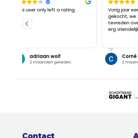
a rating.
Vorig jaar een pvc vloer
gekocht, we zijn er zeer
tevreden over. Het personeel is
erg vriendelijk en behulpzaam.
lf
Corné Stout
eleden
2 maanden geleden
Contact
A