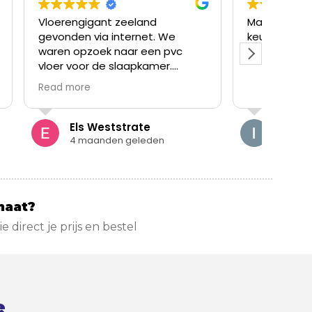
eland
Makkelijk tevreden. En ruime
ernet. We
keuze aan vloeren.
ar een pvc
apkamer.
binnengelopen.
verschillende
vies op onze
de voorraad om
rate
Iwan Gorsele
er mee te
geleden
5 maanden geleden
alt zeer goed,
volgende
en keer
maat?
zie direct je prijs en bestel
e