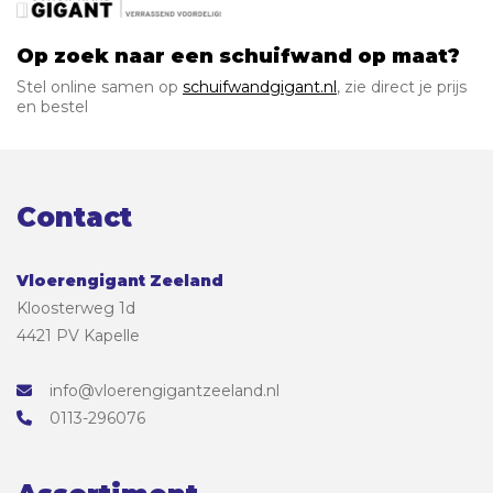
Op zoek naar een schuifwand op maat?
Stel online samen op
schuifwandgigant.nl
, zie direct je prijs
en bestel
Contact
Vloerengigant Zeeland
Kloosterweg 1d
4421 PV Kapelle
info@vloerengigantzeeland.nl
0113-296076