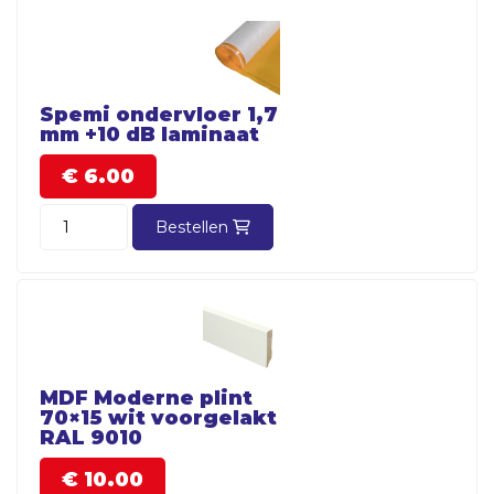
Spemi ondervloer 1,7
mm +10 dB laminaat
€
6.
00
Bestellen
MDF Moderne plint
70×15 wit voorgelakt
RAL 9010
€
10.
00