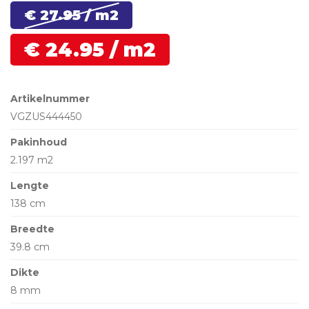
€ 27.
95
/ m2
€
24.
95
/ m2
Artikelnummer
VGZUS444450
Pakinhoud
2.197 m2
Lengte
138 cm
Breedte
39.8 cm
Dikte
8 mm