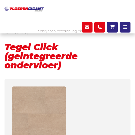
Assortiment
PVC
Tegel Click (geintegreerde
Schrijf een beoordeling
ondervloer)
Tegel Click
(geintegreerde
ondervloer)