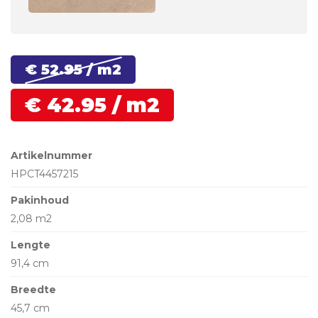
€ 52.
95
/ m2
€
42.
95
/ m2
Artikelnummer
HPCT4457215
Pakinhoud
2,08 m2
Lengte
91,4 cm
Breedte
45,7 cm