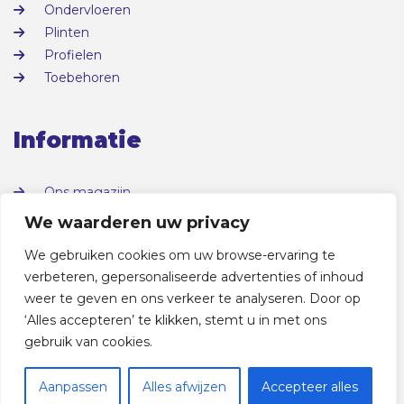
Ondervloeren
Plinten
Profielen
Toebehoren
Informatie
Ons magazijn
Over ons
We waarderen uw privacy
Contact
We gebruiken cookies om uw browse-ervaring te
verbeteren, gepersonaliseerde advertenties of inhoud
weer te geven en ons verkeer te analyseren. Door op
‘Alles accepteren’ te klikken, stemt u in met ons
gebruik van cookies.
© copyright Vloerengigant Zeeland |
Sitemap
|
Aanpassen
Alles afwijzen
Accepteer alles
Privacyverklaring
| Website door:
DORST