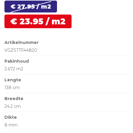
€ 27.
95
/ m2
€
23.
95
/ m2
Artikelnummer
VGZSTTF44820
Pakinhoud
2.672 m2
Lengte
138 cm
Breedte
24.2 cm
Dikte
8 mm