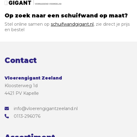
Op zoek naar een schuifwand op maat?
Stel online samen op
schuifwandgigant.nl
, zie direct je prijs
en bestel
Contact
Vloerengigant Zeeland
Kloosterweg 1d
4421 PV Kapelle
info@vloerengigantzeeland.nl
0113-296076