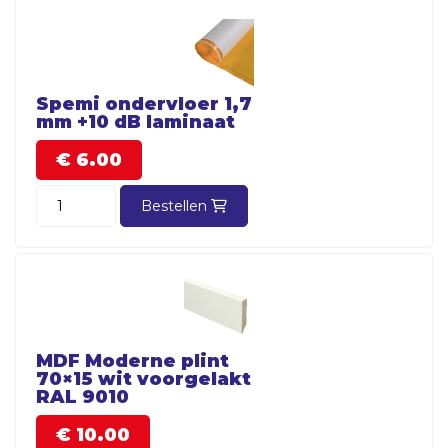
Spemi ondervloer 1,7
mm +10 dB laminaat
€
6.
00
Bestellen
MDF Moderne plint
70×15 wit voorgelakt
RAL 9010
€
10.
00